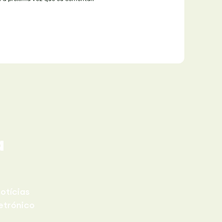
a
otícias
etrónico