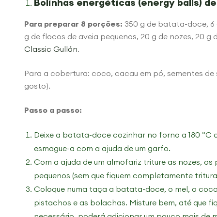
Bolinhas energéticas (energy balls) d
Para preparar 8 porções:
350 g de batata-doce, 6 
g de flocos de aveia pequenos, 20 g de nozes, 20 g 
Classic Gullón
.
Para a cobertura: coco, cacau em pó, sementes de
gosto).
Passo a passo:
Deixe a batata-doce cozinhar no forno a 180 ºC 
esmague-a com a ajuda de um garfo.
Com a ajuda de um almofariz triture as nozes, o
pequenos (sem que fiquem completamente tritur
Coloque numa taça a batata-doce, o mel, o coco, 
pistachos e as bolachas. Misture bem, até que f
necessário, poderá adicionar um pouco mais de m