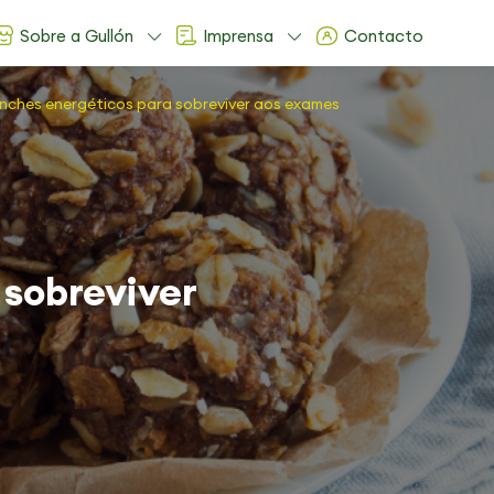
Sobre a Gullón
Imprensa
Contacto
nches energéticos para sobreviver aos exames
 sobreviver