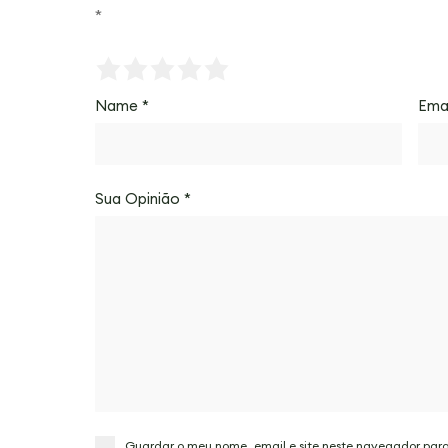
*
Name
*
Ema
Sua Opinião
*
Guardar o meu nome, email e site neste navegador par