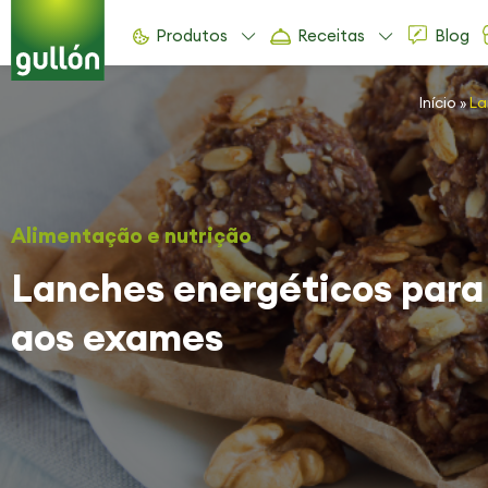
Produtos
Receitas
Blog
Início
»
La
Alimentação e nutrição
Lanches energéticos para
aos exames