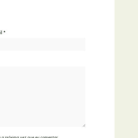
il
*
a a próxima vez que eu comentar.