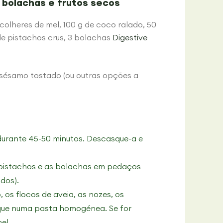
e bolachas e frutos secos
colheres de mel, 100 g de coco ralado, 50
de pistachos crus, 3 bolachas
Digestive
 sésamo tostado (ou outras opções a
durante 45-50 minutos. Descasque-a e
s pistachos e as bolachas em pedaços
ados).
os flocos de aveia, as nozes, os
ique numa pasta homogénea. Se for
el.