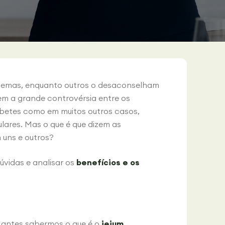
blemas, enquanto outros o desaconselham
gem a grande controvérsia entre os
iabetes como em muitos outros casos,
ares. Mas o que é que dizem as
 uns e outros?
úvidas e analisar os
benefícios e os
 antes sabermos o que é o
jejum