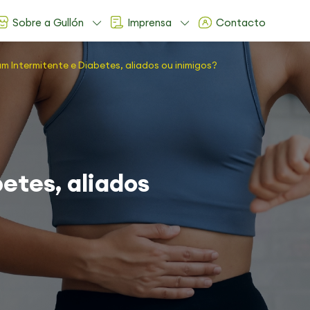
Sobre a Gullón
Imprensa
Contacto
um Intermitente e Diabetes, aliados ou inimigos?
etes, aliados