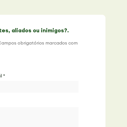
es, aliados ou inimigos?.
Campos obrigatórios marcados com
il
*