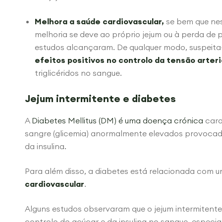
Melhora a saúde cardiovascular,
se bem que ne
melhoria se deve ao próprio jejum ou à perda de 
estudos alcançaram. De qualquer modo, suspeita-
efeitos
positivos no controlo da tensão arteri
triglicéridos no sangue.
Jejum intermitente e diabetes
A
Diabetes Mellitus (DM) é uma doença crónica
cara
sangre (glicemia) anormalmente elevados provocad
da insulina.
Para além disso, a diabetes está relacionada com u
cardiovascular
.
Alguns estudos observaram que o jejum intermitente
controlo do açúcar e da insulina no sangue, espec