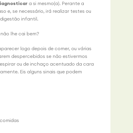
diagnosticar
a si mesmo(a). Perante a
aso e, se necessário, irá realizar testes ou
igestão infantil.
 não lhe cai bem?
parecer logo depois de comer, ou várias
ssarem despercebidos se não estivermos
respirar ou de inchaço acentuado da cara
damente. Eis alguns sinais que podem
 comidas