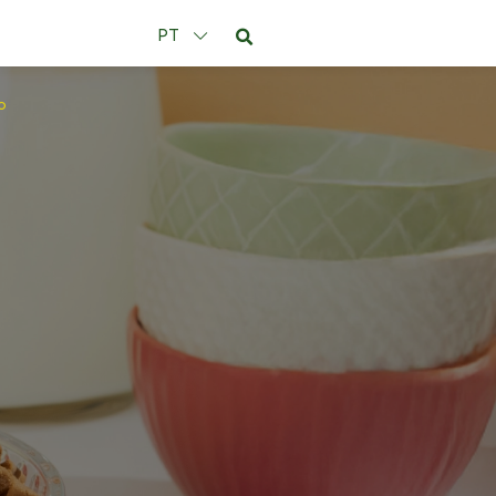
PT
po