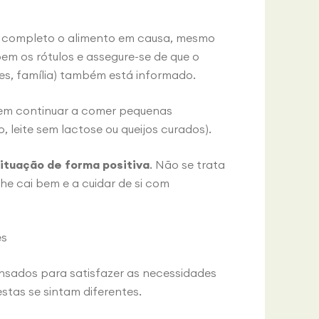
or completo o alimento em causa, mesmo
em os rótulos e assegure-se de que o
es, família) também está informado.
dem continuar a comer pequenas
leite sem lactose ou queijos curados).
ituação de forma positiva
. Não se trata
lhe cai bem e a cuidar de si com
es
ensados para satisfazer as necessidades
stas se sintam diferentes.