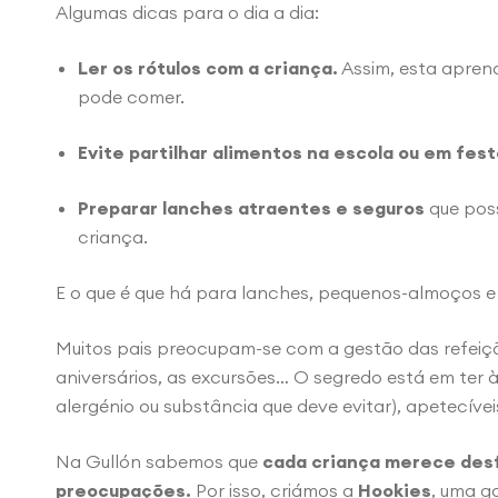
Algumas dicas para o dia a dia:
Ler os rótulos com a criança.
Assim, esta apren
pode comer.
Evite partilhar alimentos na escola ou em fes
Preparar lanches atraentes e seguros
que pos
criança.
E o que é que há para lanches, pequenos-almoços e
Muitos pais preocupam-se com a gestão das refeiçõe
aniversários, as excursões… O segredo está em ter
alergénio ou substância que deve evitar), apetecívei
Na Gullón sabemos que
cada criança merece desf
preocupações.
Por isso, criámos a
Hookies
, uma g