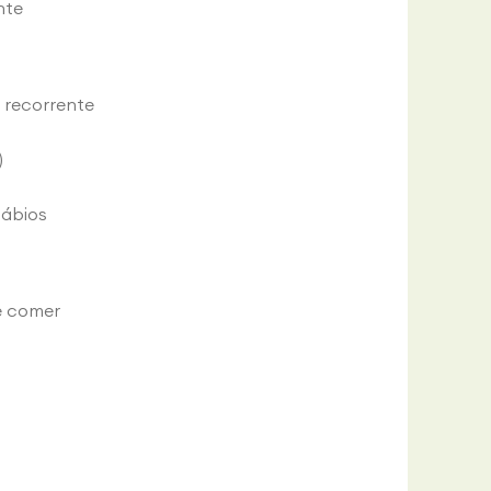
nte
 recorrente
)
lábios
e comer