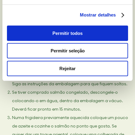
Corte um peito de frango em pedaços, e salteie-o na
mesma frigideira até que esteja cozinhado. Adicione a
Mostrar detalhes
hortaliça, tempere com especiarias a gosto e deixe
repousar um minuto para que os sabores se misturem.
Permitir todos
Use metade do recheio para as tortilhas e guarde a outra
metade para misturar com cuscuz noutro dia.
Permitir seleção
Receita de salmão com cuscuz
Rejeitar
O cuscuz fica pronto em 5 minutos, com água quente.
Siga as instruções da embalagem para que fiquem soltos.
Se tiver comprado salmão congelado, descongele-o
colocando-o em água, dentro da embalagem a vácuo.
Deverá ficar pronto em 15 minutos.
Numa frigideira previamente aquecida coloque um pouco
de azeite e cozinhe o salmão no ponto que gosta. Se
quiser dar um toque oriental, coloque uma colherada de