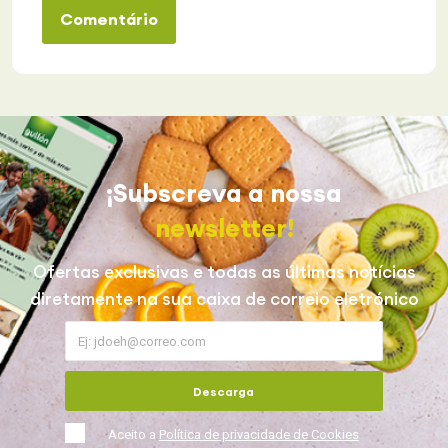
Comentário
¡Subscreva a nossa
newsletter!
Ofertas exclusivas e todas as últimas notícias
diretamente na sua caixa de correio eletrónico
Descarga
Aceito a
Política de privacidade de Cookies