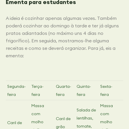
Ementa para estudantes
A ideia é cozinhar apenas algumas vezes. Também
poderá cozinhar ao domingo à tarde e ter já alguns
pratos adiantados (no máximo uns 4 dias no
frigorífico). Em seguida, mostramos-lhe alguma
receitas e como se deverá organizar. Para já, eis a
ementa:
Segunda-
Terça-
Quarta-
Quinta-
Sexta-
feira
feira
feira
feira
feira
Massa
Massa
Salada de
com
com
lentilhas,
Caril de
molho
molho
Caril de
tomate,
grão