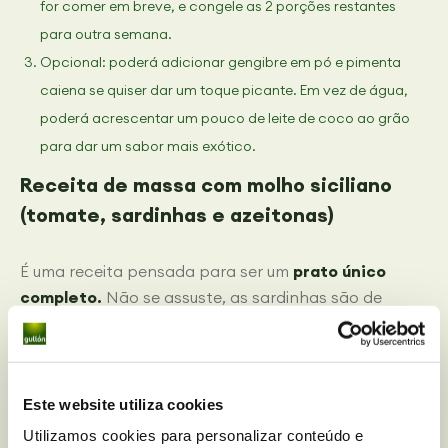
for comer em breve, e congele as 2 porções restantes
para outra semana.
Opcional: poderá adicionar gengibre em pó e pimenta
caiena se quiser dar um toque picante. Em vez de água,
poderá acrescentar um pouco de leite de coco ao grão
para dar um sabor mais exótico.
Receita de massa com molho siciliano
(tomate, sardinhas e azeitonas)
É uma receita pensada para ser um
prato único
completo.
Não se assuste, as sardinhas são de
conserva!
Meta a cozer massa para duas doses. Numa taça,
desfaça as sardinhas em lata depois de bem escorridas, e
Este website utiliza cookies
misture-as com tomate frito e algumas azeitonas. Quando
Utilizamos cookies para personalizar conteúdo e