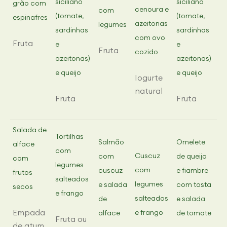
siciliano
siciliano
grão com
cenoura e
com
(tomate,
(tomate,
espinafres
azeitonas
legumes
sardinhas
sardinhas
com ovo
Fruta
e
e
Fruta
cozido
azeitonas)
azeitonas)
e queijo
e queijo
Iogurte
natural
Fruta
Fruta
Salada de
Tortilhas
Salmão
Omelete
alface
com
Cuscuz
com
de queijo
com
legumes
com
cuscuz
e fiambre
frutos
salteados
legumes
e salada
com tosta
secos
e frango
salteados
de
e salada
Empada
e frango
alface
de tomate
Fruta ou
de atum