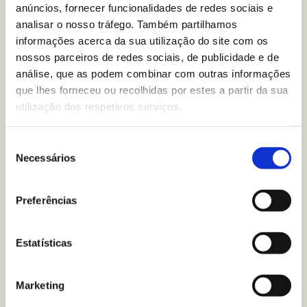
a massa estiver quase cozida, retire umas colheradas de
anúncios, fornecer funcionalidades de redes sociais e
analisar o nosso tráfego. Também partilhamos
água da cozedura e incorpore-as no molho, para ajudar a
informações acerca da sua utilização do site com os
misturar bem. Escorra a massa, e utilize o tacho para a
nossos parceiros de redes sociais, de publicidade e de
misturar como o molho.
análise, que as podem combinar com outras informações
Divida em duas doses. Guarde uma no frigorífico, e à que
que lhes forneceu ou recolhidas por estes a partir da sua
for comer no próprio dia adicione queijo ralado tipo
utilização dos respetivos serviços.
parmesão ou grana padano.
Seleção
Receita de legumes salteados e frango
Necessários
de
consentimento
Serve para rechear as tortilhas e misturar com o
Preferências
cuscuz noutro dia. Dará para 2 porções.
Salteie legumes frescos cortados em tiras (pimento,
Estatísticas
abóbora, cenoura, cebola…) numa frigideira com um
pouco de azeite. Reserve. Também poderá optar por
Marketing
legumes cortados congelados para saltear.