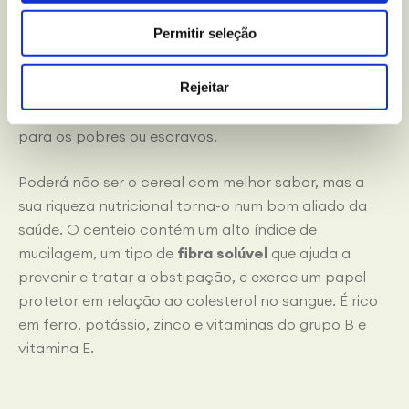
presença de compostos fenólicos está relacionada
Permitir seleção
com um ligeiro sabor amargo e uma redução da
palatabilidade, o que poderá explicar que o seu uso
Rejeitar
na alimentação tenha diminuído consideravelmente.
De facto, antigamente era utilizado para fazer pão
para os pobres ou escravos.
Poderá não ser o cereal com melhor sabor, mas a
sua riqueza nutricional torna-o num bom aliado da
saúde. O centeio contém um alto índice de
mucilagem, um tipo de
fibra solúvel
que ajuda a
prevenir e tratar a obstipação, e exerce um papel
protetor em relação ao colesterol no sangue. É rico
em ferro, potássio, zinco e vitaminas do grupo B e
vitamina E.