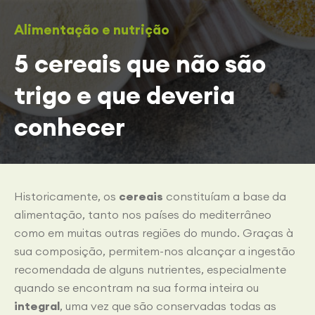
Alimentação e nutrição
5 cereais que não são
trigo e que deveria
conhecer
Historicamente, os
cereais
constituíam a base da
alimentação, tanto nos países do mediterrâneo
como em muitas outras regiões do mundo. Graças à
sua composição, permitem-nos alcançar a ingestão
recomendada de alguns nutrientes, especialmente
quando se encontram na sua forma inteira ou
integral
, uma vez que são conservadas todas as