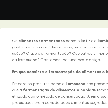
Os
alimentos fermentados
como o
kefir
e a
komb
gastronómicas nos últimos anos,
mas por que
razão
saúde? O que é a fermentação? Que outros alimento
da kombucha? Contamos-lhe tudo neste artigo.
Em que consiste a fermentação de alimentos e 
Embora os produtos como a
kombucha
nos possam 
que a
fermentação de alimentos e bebidas
remont
utilizada como método de conservação. Além disso, 
probióticos eram considerados alimentos sagrados