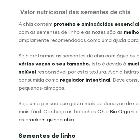
Valor nutricional das sementes de chia
A chia contém
proteína e aminoácidos essenciai
com as sementes de linho e as nozes são as
melho
amplamente recomendadas como uma ajuda para 
Se hidratarmos as sementes de chia com água ou ou
várias vezes o seu tamanho.
Isto é devido à
muc
solúvel
responsável por esta textura. A chia hidra
consumida como
regulador intestinal
. Deve cons
pequenos-almoços.
Seja uma pessoa que gosta mais de doces ou de sa
mais fácil. Conheça as bolachas
Chia Bio Organic
as
crackers quinoa chia
Sementes de linho