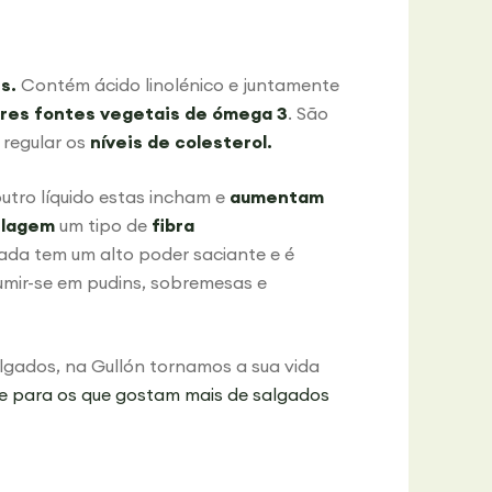
s.
Contém ácido linolénico e juntamente
res fontes vegetais de ómega 3
. São
regular os
níveis de colesterol.
tro líquido estas incham e
aumentam
ilagem
um tipo de
fibra
tada tem um alto poder saciante e é
umir-se em pudins, sobremesas e
lgados, na Gullón tornamos a sua vida
 e para os que gostam mais de salgados