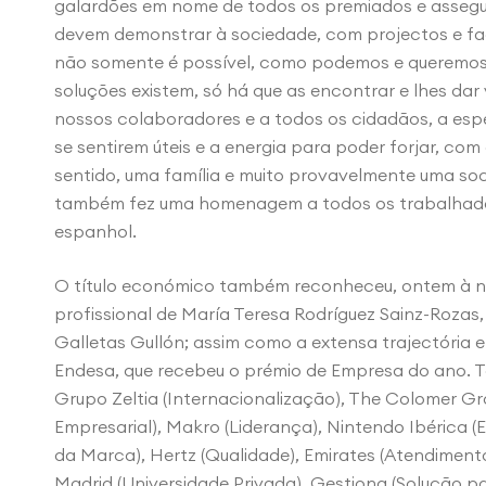
galardões em nome de todos os premiados e assegur
devem demonstrar à sociedade, com projectos e fa
não somente é possível, como podemos e queremos 
soluções existem, só há que as encontrar e lhes dar
nossos colaboradores e a todos os cidadãos, a espe
se sentirem úteis e a energia para poder forjar, com
sentido, uma família e muito provavelmente uma soc
também fez uma homenagem a todos os trabalhado
espanhol.
O título económico também reconheceu, ontem à no
profissional de María Teresa Rodríguez Sainz-Rozas
Galletas Gullón; assim como a extensa trajectória 
Endesa, que recebeu o prémio de Empresa do ano. 
Grupo Zeltia (Internacionalização), The Colomer Grou
Empresarial), Makro (Liderança), Nintendo Ibérica (
da Marca), Hertz (Qualidade), Emirates (Atendiment
Madrid (Universidade Privada), Gestiona (Solução p