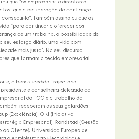
ou que “os empresários e directores
ctos, que a recuperação da confiança
consegui-la”. Também assinalou que as
 vida “para continuar a oferecer aos
rança de um trabalho, a possibilidade de
 o seu esforço diário, uma vida com
iedade mais justa”. No seu discurso
res que formam o tecido empresarial
ite, a bem-sucedida Trajectória
, presidente e conselheira-delegada da
empresarial da FCC e o trabalho da
Também receberam os seus galardões:
p (Excelência), OKI (Iniciativa
Estratégia Empresarial), Randstad (Gestão
o ao Cliente), Universidad Europea de
ara a Administração Electrónica) e