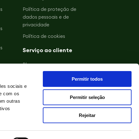
s
Política de proteçáo de
dados pessoais e de
privacidade
s
Política de cookies
s
Serviço ao cliente
Blogue
s
Acerca de Gullón
Permitir todos
s
des sociais e
Contacto
te com os
Permitir seleção
om outras
tivos
Rejeitar