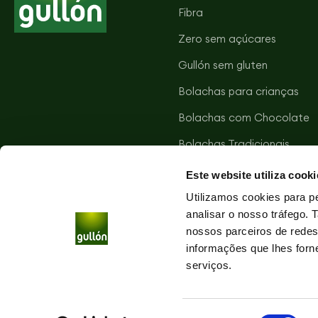
Fibra
Zero sem açúcares
Gullón sem gluten
Bolachas para crianças
Bolachas com Chocolate
Bolachas Tradicionais
Bolachas Salgadas
Este website utiliza cooki
Tortitas Vitalday
Utilizamos cookies para pe
analisar o nosso tráfego.
nossos parceiros de redes
informações que lhes forne
serviços.
Seleção