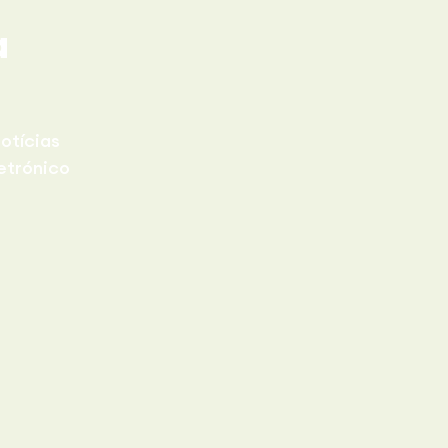
a
otícias
etrónico