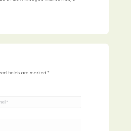
ired fields are marked
*
l *