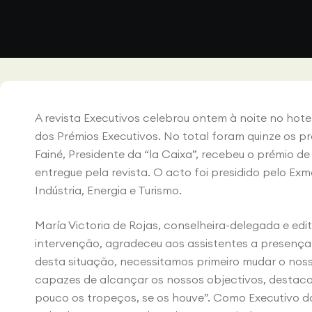
A revista Executivos celebrou ontem à noite no hot
dos Prémios Executivos. No total foram quinze os pr
Fainé, Presidente da “la Caixa”, recebeu o prémio d
entregue pela revista. O acto foi presidido pelo Exmo
Indústria, Energia e Turismo.
María Victoria de Rojas, conselheira-delegada e edi
intervenção, agradeceu aos assistentes a presença 
desta situação, necessitamos primeiro mudar o noss
capazes de alcançar os nossos objectivos, destac
pouco os tropeços, se os houve”. Como Executivo do