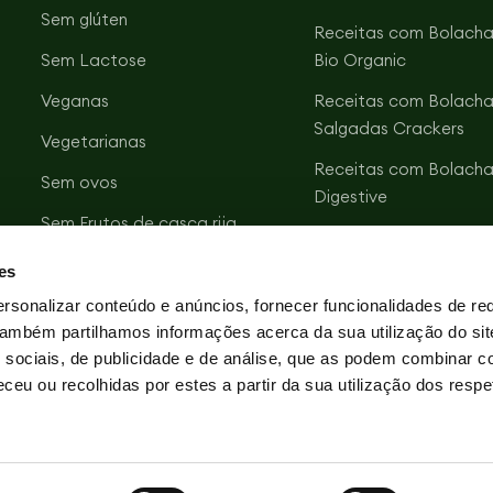
Sem glúten
Receitas com Bolacha
Sem Lactose
Bio Organic
Veganas
Receitas com Bolacha
Salgadas Crackers
Vegetarianas
Receitas com Bolacha
Sem ovos
Digestive
Sem Frutos de casca rija
Receitas com Bolacha
Sem soja
Vitalday
es
Sem sal
Receitas com Bolacha
rsonalizar conteúdo e anúncios, fornecer funcionalidades de re
Zero Açúcares
 Também partilhamos informações acerca da sua utilização do si
Óleo de girassol AO*
 sociais, de publicidade e de análise, que as podem combinar c
Com chocolate
ceu ou recolhidas por estes a partir da sua utilização dos respe
Biológicas