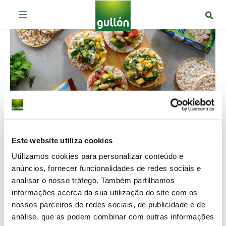
Este website utiliza cookies
Menu natalício sem glúten
Utilizamos cookies para personalizar conteúdo e
Receitas
By
irodriguez
14 de Dezembro de 2023
anúncios, fornecer funcionalidades de redes sociais e
Leave a comment
analisar o nosso tráfego. Também partilhamos
Tem um familiar ou amigo celíaco que vai
informações acerca da sua utilização do site com os
passar o Natal em sua casa? Este artigo é
nossos parceiros de redes sociais, de publicidade e de
para si! Atenção: 1. Aperitivo: ceviche de
análise, que as podem combinar com outras informações
corvina com um toque de malagueta sem