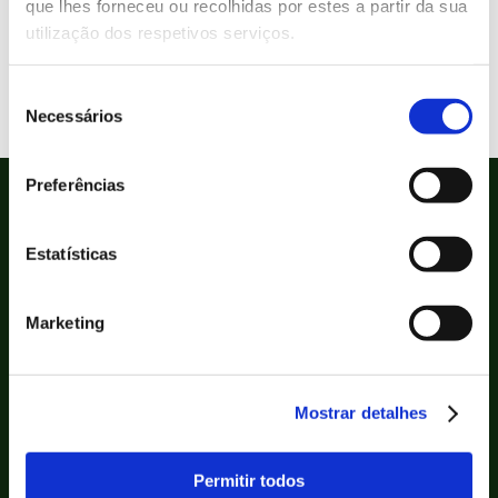
que lhes forneceu ou recolhidas por estes a partir da sua
glúten Para preparar 4 porções: 200 g de
utilização dos respetivos serviços.
corvina, 1 cebola roxa, 1 lima, coentros frescos,
malagueta (picante), sal, pimenta preta, 4
Seleção
unidades…
Necessários
de
consentimento
Preferências
Estatísticas
Marketing
Bolachas
Mostrar detalhes
Ingredientes e alergénios
Permitir todos