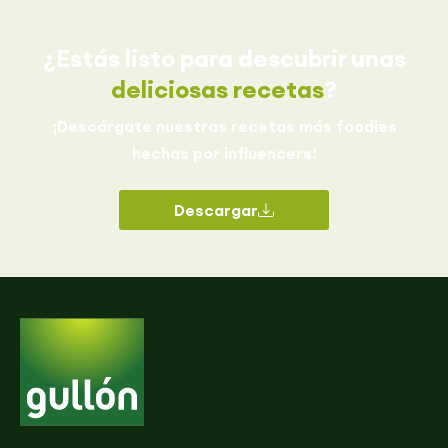
¿Estás listo para descubrir unas
deliciosas recetas
?
¡Descárgate nuestras recetas más foodies
hechas por influencers!
Descargar