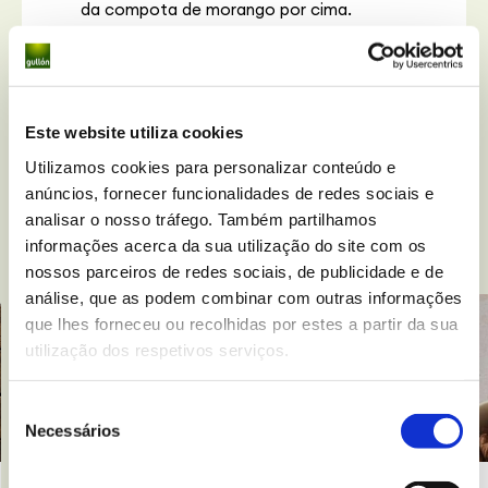
da compota de morango por cima.
Com a ajuda de um palito pode dar uma
forma mais sangrenta.
E, por fim, adicione as Sharkies Sem Glúten.
Este website utiliza cookies
Utilizamos cookies para personalizar conteúdo e
anúncios, fornecer funcionalidades de redes sociais e
analisar o nosso tráfego. Também partilhamos
Receitas
relacionadas
informações acerca da sua utilização do site com os
nossos parceiros de redes sociais, de publicidade e de
análise, que as podem combinar com outras informações
que lhes forneceu ou recolhidas por estes a partir da sua
utilização dos respetivos serviços.
Seleção
Necessários
de
consentimento