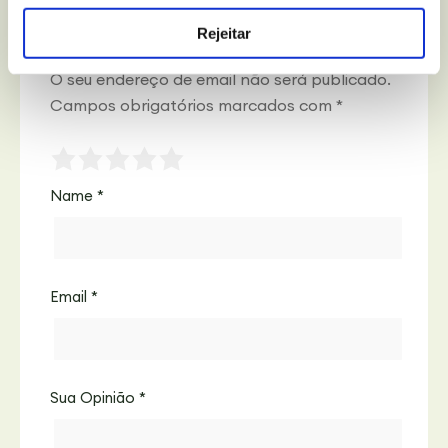
e sem Lactose.
Rejeitar
O seu endereço de email não será publicado.
Campos obrigatórios marcados com
*
Name
*
Email
*
Sua Opinião
*