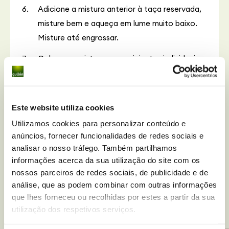
Adicione a mistura anterior à taça reservada,
misture bem e aqueça em lume muito baixo.
Misture até engrossar.
Coloque a mistura nos recipientes individuais
e deixe arrefecer durante cerca de 10
minutos.
Este website utiliza cookies
Por fim, coloque uma bolacha digestive sem
glúten por cima de cada creme e guarde no
Utilizamos cookies para personalizar conteúdo e
anúncios, fornecer funcionalidades de redes sociais e
frigorífico. Deixe arrefecer durante um
analisar o nosso tráfego. Também partilhamos
mínimo de 4 horas.
informações acerca da sua utilização do site com os
nossos parceiros de redes sociais, de publicidade e de
análise, que as podem combinar com outras informações
que lhes forneceu ou recolhidas por estes a partir da sua
Receitas
relacionadas
utilização dos respetivos serviços.