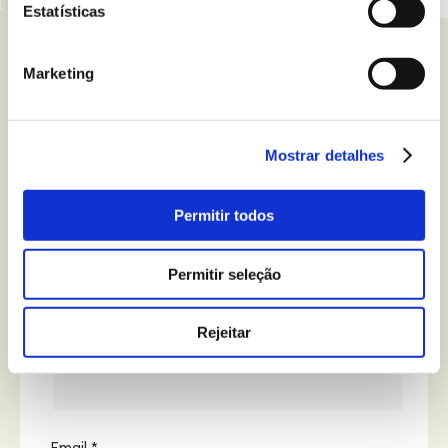
Estatísticas
Ver tudo
Marketing
Mostrar detalhes
Review Cake Pops Sem Glúten.
Permitir todos
O seu endereço de email não será publicado.
Campos obrigatórios marcados com
*
Permitir seleção
Rejeitar
Name
*
Email
*