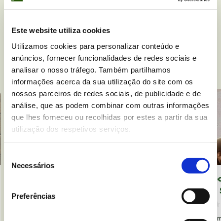
chocolate, deixe repousar no frigorífico até
ao momento de servir.
Este website utiliza cookies
Utilizamos cookies para personalizar conteúdo e
anúncios, fornecer funcionalidades de redes sociais e
Receitas
relacionadas
analisar o nosso tráfego. Também partilhamos
informações acerca da sua utilização do site com os
nossos parceiros de redes sociais, de publicidade e de
análise, que as podem combinar com outras informações
que lhes forneceu ou recolhidas por estes a partir da sua
utilização dos respetivos serviços.
Seleção
Necessários
de
Sushi Roll de Chocolate Sem
Smoo
consentimento
Glúten
com 
Preferências
Leave a comment
35 min
10 pessoas
Baixa
30 