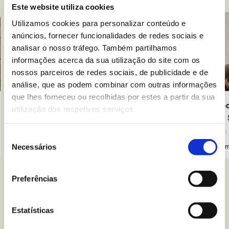
Este website utiliza cookies
Utilizamos cookies para personalizar conteúdo e
anúncios, fornecer funcionalidades de redes sociais e
analisar o nosso tráfego. Também partilhamos
informações acerca da sua utilização do site com os
nossos parceiros de redes sociais, de publicidade e de
análise, que as podem combinar com outras informações
que lhes forneceu ou recolhidas por estes a partir da sua
Sushi Roll de Chocolate Sem
Smoo
utilização dos respetivos serviços.
Glúten
com 
Leave a comment
Seleção
35 min
10 pessoas
Baixa
30 
Necessários
de
consentimento
Ver tudo
Preferências
Estatísticas