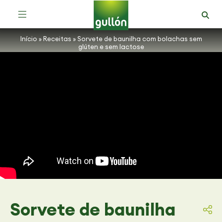
Receitas com Bolachas Zero Açúcares
Início
»
Receitas
»
Sorvete de baunilha com bolachas sem
glúten e sem lactose
Sorvete de baunilha