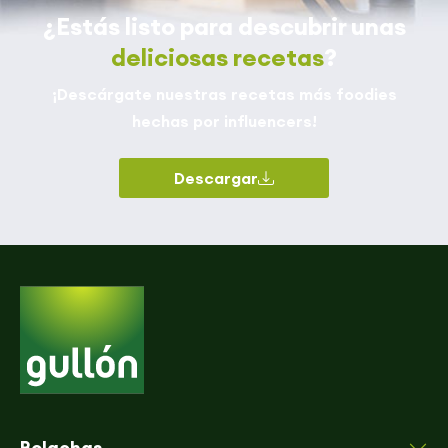
¿Estás listo para descubrir unas
deliciosas recetas
?
¡Descárgate nuestras recetas más foodies
hechas por influencers!
Descargar
Bolachas