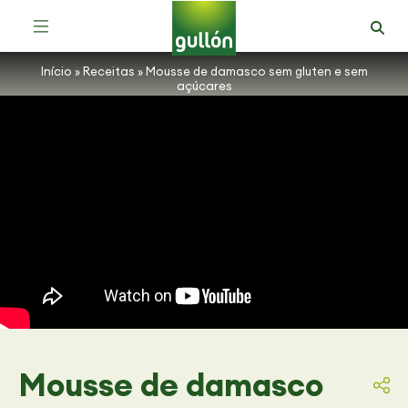
Receitas com Bolachas Zero Açúcares
Início
»
Receitas
»
Mousse de damasco sem gluten e sem
açúcares
Mousse de damasco