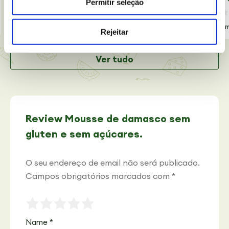
Permitir seleção
Leave a comment
35 min
10 pessoas
Baixa
30 
Rejeitar
Ver tudo
Review Mousse de damasco sem
gluten e sem açúcares.
O seu endereço de email não será publicado.
Campos obrigatórios marcados com
*
Name
*