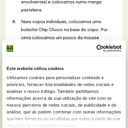
envolventes) e colocamos numa manga
pasteleira.
Nuns copos individuais, colocamos uma
bolacha Chip Choco na base do copo. Por
cima colocamos um pouco da mousse
caseira de damasco e guardamos no
frigorífico pelo menos 2 horas.
Entretanto, descascamos o resto dos
Este website utiliza cookies
damascos, tiramos-lhe o caroço e cortamo-
Utilizamos cookies para personalizar conteúdo e
los em fatias finas.
anúncios, fornecer funcionalidades de redes sociais e
analisar o nosso tráfego. Também partilhamos
Fritamos as fatias de damasco numa sertã,
informações acerca da sua utilização do site com os
junto com um ramo de alecrim, a fogo médio
nossos parceiros de redes sociais, de publicidade e de
(sem óleo nem açúcar) durante um par de
análise, que as podem combinar com outras informações
minutos. Retiramos o ramo de alecrim e
que lhes forneceu ou recolhidas por estes a partir da sua
deixamos arrefecer.
utilização dos respetivos serviços.