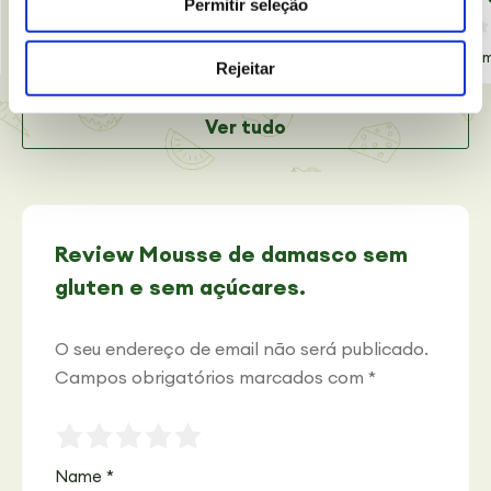
Permitir seleção
Leave a comment
35 min
10 pessoas
Baixa
30 
Rejeitar
Ver tudo
Review Mousse de damasco sem
gluten e sem açúcares.
O seu endereço de email não será publicado.
Campos obrigatórios marcados com
*
Name
*