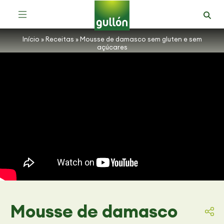
Receitas com Bolachas Zero Açúcares
Início
»
Receitas
»
Mousse de damasco sem gluten e sem
açúcares
Mousse de damasco