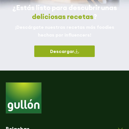
¿Estás listo para descubrir unas
deliciosas recetas
?
¡Descárgate nuestras recetas más foodies
hechas por influencers!
Descargar
Bolachas