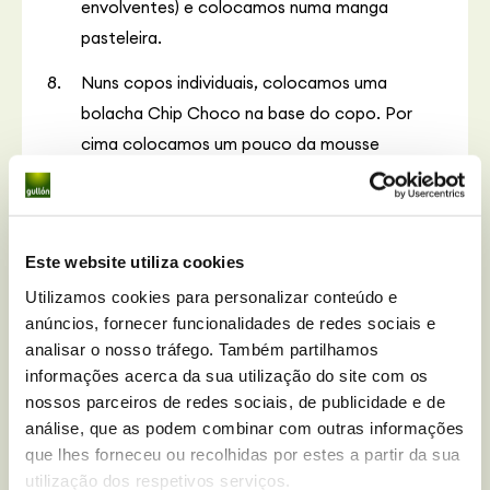
envolventes) e colocamos numa manga
pasteleira.
Nuns copos individuais, colocamos uma
bolacha Chip Choco na base do copo. Por
cima colocamos um pouco da mousse
caseira de damasco e guardamos no
frigorífico pelo menos 2 horas.
Entretanto, descascamos o resto dos
Este website utiliza cookies
damascos, tiramos-lhe o caroço e cortamo-
Utilizamos cookies para personalizar conteúdo e
los em fatias finas.
anúncios, fornecer funcionalidades de redes sociais e
analisar o nosso tráfego. Também partilhamos
Fritamos as fatias de damasco numa sertã,
informações acerca da sua utilização do site com os
junto com um ramo de alecrim, a fogo médio
nossos parceiros de redes sociais, de publicidade e de
(sem óleo nem açúcar) durante um par de
análise, que as podem combinar com outras informações
minutos. Retiramos o ramo de alecrim e
que lhes forneceu ou recolhidas por estes a partir da sua
deixamos arrefecer.
utilização dos respetivos serviços.