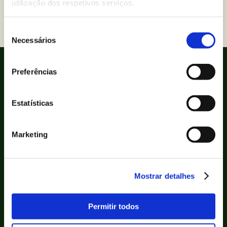
Volver a contacto
utilização dos respetivos serviços.
Seleção
Necessários
de
consentimento
Preferências
Estatísticas
Marketing
Bolachas
Ingredientes e alergénios
Mostrar detalhes
Receitas
Permitir todos