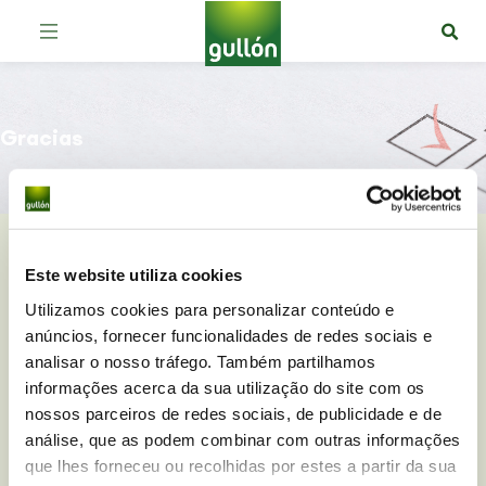
Gracias
Este website utiliza cookies
Utilizamos cookies para personalizar conteúdo e
anúncios, fornecer funcionalidades de redes sociais e
Mensaje enviado con éxito
analisar o nosso tráfego. Também partilhamos
informações acerca da sua utilização do site com os
Muchas gracias por contactar. Tu opinión es
nossos parceiros de redes sociais, de publicidade e de
muy importante para nosotros.
análise, que as podem combinar com outras informações
que lhes forneceu ou recolhidas por estes a partir da sua