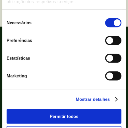
Volver a contacto
utilização dos respetivos serviços.
Seleção
Necessários
de
consentimento
Preferências
Estatísticas
Marketing
Bolachas
Ingredientes e alergénios
Mostrar detalhes
Receitas
Permitir todos