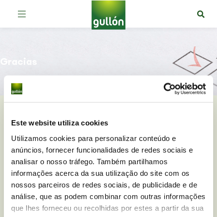
Gracias
Este website utiliza cookies
Utilizamos cookies para personalizar conteúdo e
anúncios, fornecer funcionalidades de redes sociais e
Mensaje enviado con éxito
analisar o nosso tráfego. Também partilhamos
informações acerca da sua utilização do site com os
Muchas gracias por contactar. Tu opinión es
nossos parceiros de redes sociais, de publicidade e de
muy importante para nosotros.
análise, que as podem combinar com outras informações
que lhes forneceu ou recolhidas por estes a partir da sua