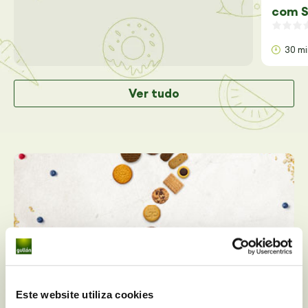
com S
30 m
Ver tudo
Você tem alguma dúvida
Este website utiliza cookies