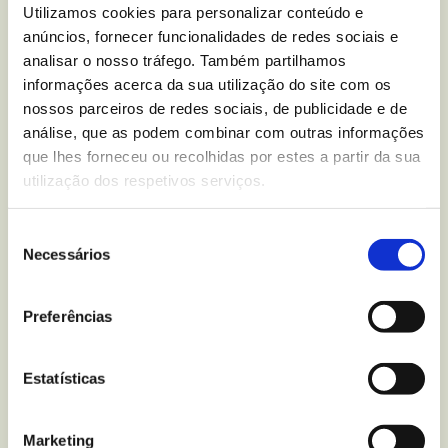
nutricional sobre
Bolachas
Utilizamos cookies para personalizar conteúdo e
Choco Ring Chocolate de
anúncios, fornecer funcionalidades de redes sociais e
analisar o nosso tráfego. Também partilhamos
Leite Zero
?
informações acerca da sua utilização do site com os
nossos parceiros de redes sociais, de publicidade e de
Escreva-nos para
análise, que as podem combinar com outras informações
que lhes forneceu ou recolhidas por estes a partir da sua
utilização dos respetivos serviços.
Mais recentes
do blogue
Seleção
Necessários
de
consentimento
Preferências
Estatísticas
Marketing