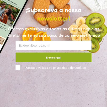
¡Subscreva a nossa
newsletter!
Ofertas exclusivas e todas as últimas notícias
diretamente na sua caixa de correio eletrónico
Descarga
Aceito a
Política de privacidade de Cookies