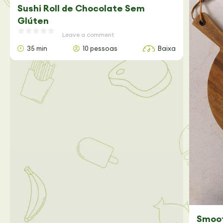
Sushi Roll de Chocolate Sem
Glúten
Leave a comment
35 min
10 pessoas
Baixa
Smoot