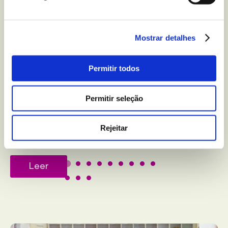
Mostrar detalhes
DESPORTO
Exercícios fáceis para
Permitir todos
que se mantenha
Permitir seleção
ativo(a) enquanto está
sentado(a)
Rejeitar
Leer