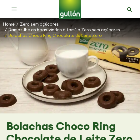
Bolachas Mais Saudáveis e com Fibra
Home
Zero sem açúcares
You are here:
Damos-lhe as boas-vindas à família Zero sem açúcares
Bolachas Choco Ring Chocolate de Leite Zero
Bolachas Choco Ring
Chocolate de Leite Zero