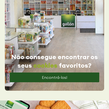
Não consegue encontrar os
seus
cookies
favoritos?
Encontrá-los!