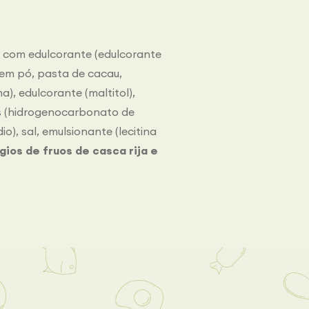
e
com edulcorante (edulcorante
em pó, pasta de cacau,
ma), edulcorante (maltitol),
es (hidrogenocarbonato de
), sal, emulsionante (lecitina
ios de fruos de casca rija e