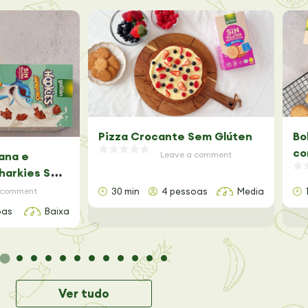
Pizza Crocante Sem Glúten
Bo
co
ana e
Leave a comment
harkies Sem
 comment
30 min
4 pessoas
Media
oas
Baixa
Ver tudo