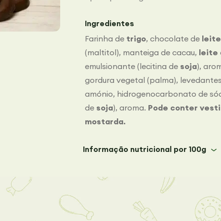
Ingredientes
Farinha de
trigo
, chocolate de
leit
(maltitol), manteiga de cacau,
leite
emulsionante (lecitina de
soja
), aro
gordura vegetal (palma), levedant
amónio, hidrogenocarbonato de sódio
de
soja
), aroma.
Pode conter vestig
mostarda.
Informação nutricional por 100g