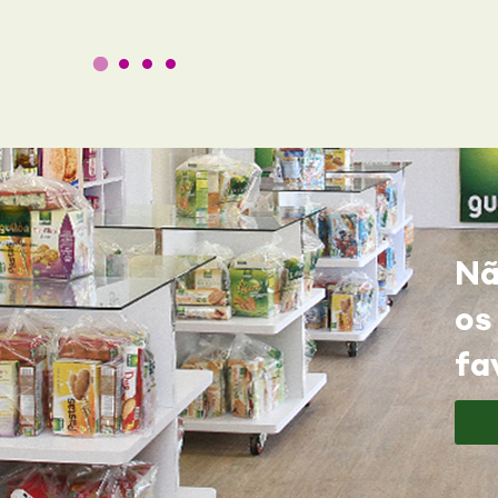
Nã
os
fa