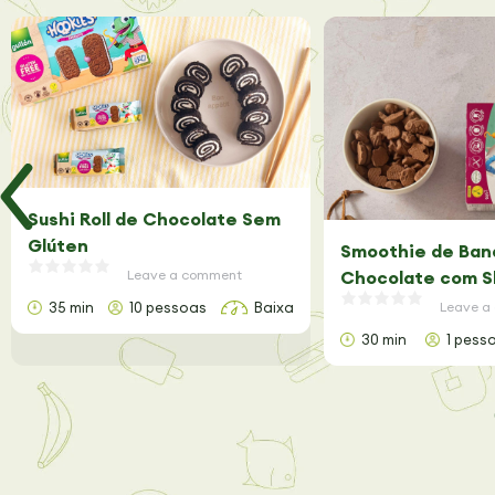
Sushi Roll de Chocolate Sem
Glúten
Smoothie de Ban
Leave a comment
Chocolate com S
Glúten
35 min
10 pessoas
Baixa
Leave a
30 min
1 pess