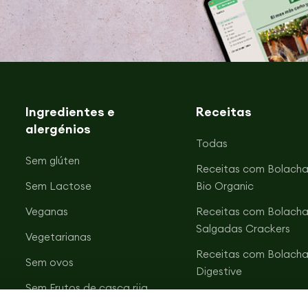
Ingredientes e
Receitas
alergénios
Todas
Sem glúten
Receitas com Bolacha
Sem Lactose
Bio Organic
Veganas
Receitas com Bolacha
Salgadas Crackers
Vegetarianas
Receitas com Bolacha
Sem ovos
Digestive
Sem Frutos de casca rija
Receitas com Bolacha