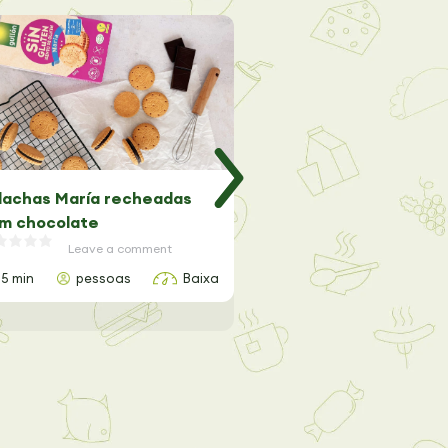
lachas María recheadas
Trufas de Lima Sem Gl
m chocolate
Leave a comme
Leave a comment
15 min
pessoas
Baixa
20 min
2 pessoas