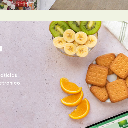
a
otícias
etrónico