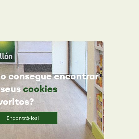
o consegue encontrar
 seus
cookies
voritos?
Encontrá-los!