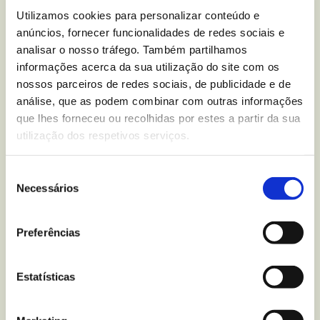
Você tem alguma dúvida
Utilizamos cookies para personalizar conteúdo e
anúncios, fornecer funcionalidades de redes sociais e
nutricional sobre
Bolachas
analisar o nosso tráfego. Também partilhamos
Moment Choco Chips
?
informações acerca da sua utilização do site com os
nossos parceiros de redes sociais, de publicidade e de
análise, que as podem combinar com outras informações
Escreva-nos para
que lhes forneceu ou recolhidas por estes a partir da sua
utilização dos respetivos serviços.
Seleção
Mais recentes
do blogue
Necessários
de
consentimento
Preferências
Estatísticas