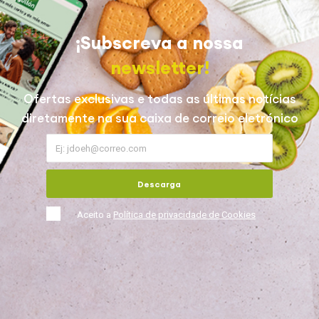
¡Subscreva a nossa
newsletter!
Ofertas exclusivas e todas as últimas notícias
diretamente na sua caixa de correio eletrónico
Descarga
Aceito a
Política de privacidade de Cookies