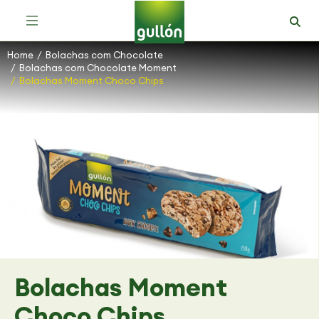
Bolachas com Chocolate Moment
Bolachas com Chocolate Mega Duo
Sortido de Bolachas com Chocolate
Home
Bolachas com Chocolate
You are here:
Bolachas com Chocolate Moment
Bolachas Moment Choco Chips
Bolachas Moment
Choco Chips