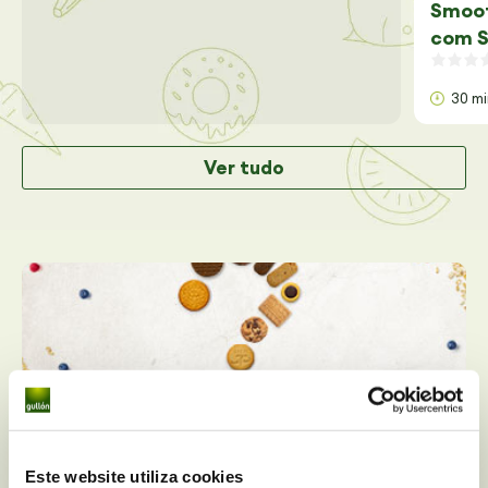
Smoot
com S
30 m
Ver tudo
Este website utiliza cookies