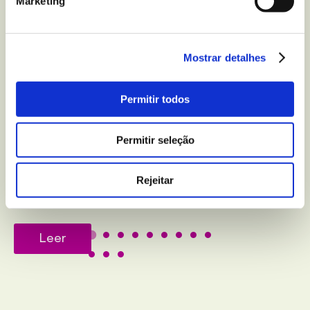
Marketing
Mostrar detalhes
DESPORTO
Permitir todos
Exercícios fáceis para
que se mantenha
Permitir seleção
ativo(a) enquanto está
Rejeitar
sentado(a)
Leer