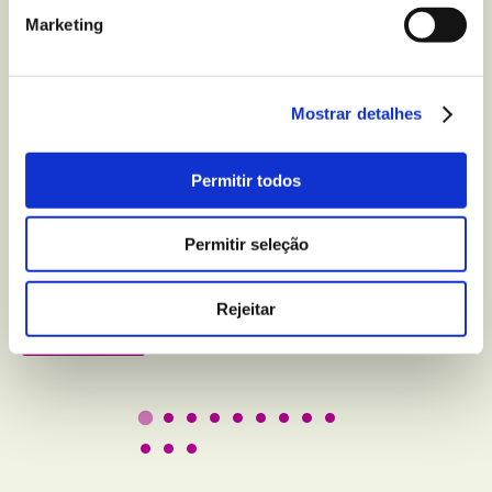
Marketing
Mostrar detalhes
BEM-ESTAR E LAZER
Permitir todos
5 truques para melhorar
a qualidade do seu sono
Permitir seleção
Rejeitar
Leer