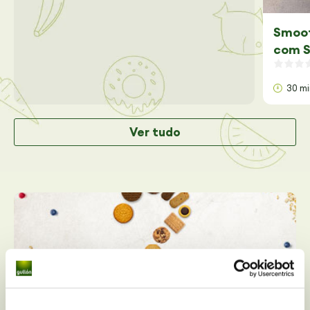
Smoot
com S
30 m
Ver tudo
Você tem alguma dúvida