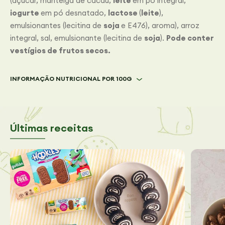
(açúcar, manteiga de cacau,
leite
em pó integral,
iogurte
em pó desnatado,
lactose
(
leite
),
emulsionantes (lecitina de
soja
e E476), aroma), arroz
integral, sal, emulsionante (lecitina de
soja
).
Pode conter
vestígios de frutos secos.
INFORMAÇÃO NUTRICIONAL POR 100G
Últimas receitas