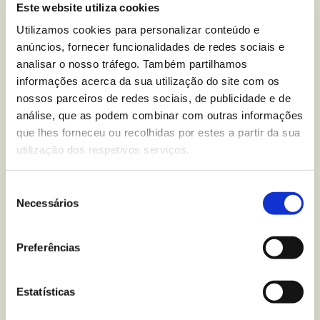
Este website utiliza cookies
nutricional sobre
Tortitas de
Utilizamos cookies para personalizar conteúdo e
Arroz Integral com Sabor a
anúncios, fornecer funcionalidades de redes sociais e
Iogurte Sem Glúten
analisar o nosso tráfego. Também partilhamos
informações acerca da sua utilização do site com os
Vitalday
?
nossos parceiros de redes sociais, de publicidade e de
análise, que as podem combinar com outras informações
Escreva-nos para
que lhes forneceu ou recolhidas por estes a partir da sua
utilização dos respetivos serviços.
Seleção
Necessários
Mais recentes
do blogue
de
consentimento
Preferências
Estatísticas