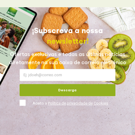
¡Subscreva a nossa
newsletter!
Ofertas exclusivas e todas as últimas notícias
diretamente na sua caixa de correio eletrónico
Descarga
Aceito a
Política de privacidade de Cookies