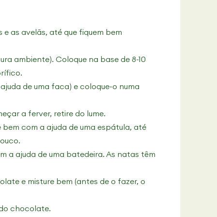
 e as avelãs, até que fiquem bem
ura ambiente). Coloque na base de 8-10
rífico.
ajuda de uma faca) e coloque-o numa
ar a ferver, retire do lume.
e bem com a ajuda de uma espátula, até
pouco.
om a ajuda de uma batedeira. As natas têm
late e misture bem (antes de o fazer, o
 do chocolate.