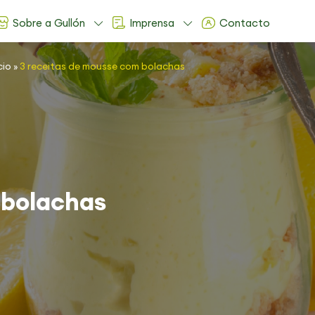
Sobre a Gullón
Imprensa
Contacto
cio
»
3 receitas de mousse com bolachas
 bolachas