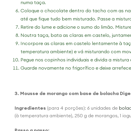
numa taça.
Coloque o chocolate dentro do tacho com as na
até que fique tudo bem misturado. Passe a mistur
Retire do lume e adicione o sumo do limão. Mistu
Noutra taça, bata as claras em castelo, juntam
Incorpore as claras em castelo lentamente à taç
temperatura ambiente) e vá misturando com mov
Pegue nos copinhos individuais e divida a mistura
Guarde novamente no frigorífico e deixe arrefecer 
3. Mousse de morango com base de bolacha Dige
Ingredientes
(para 4 porções): 6 unidades de
bolac
(à temperatura ambiente), 250 g de morangos, 1 iogur
Passo a passo: