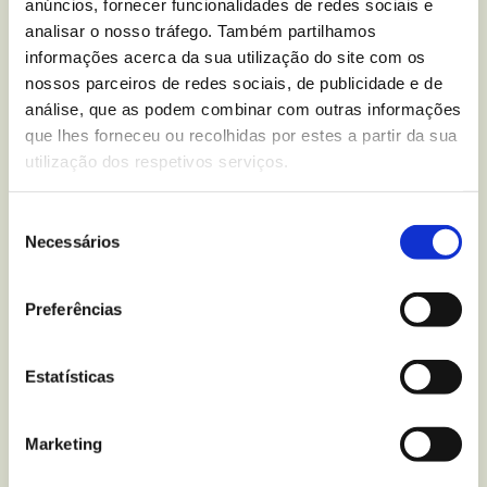
Mantém a privacidade: geralmente é uma prática
anúncios, fornecer funcionalidades de redes sociais e
pessoal que não requer a partilha da escrita com
analisar o nosso tráfego. Também partilhamos
informações acerca da sua utilização do site com os
outras pessoas, o que permite uma maior
nossos parceiros de redes sociais, de publicidade e de
honestidade no processo.
análise, que as podem combinar com outras informações
que lhes forneceu ou recolhidas por estes a partir da sua
Conselhos práticos para começar a praticar
utilização dos respetivos serviços.
journaling
Seleção
Embora o
journaling
possa parecer uma prática
Necessários
de
intimidante no início, na verdade é bastante simples
consentimento
e não requer materiais complexos. Damos-lhe alguns
conselhos práticos para começar:
Preferências
Estabeleça um horário e defina um período do dia
Estatísticas
Dedique uns minutos por dia à escrita. Pode ser no
Marketing
início ou ao fim do dia, num lugar tranquilo onde
possa estar concentrado(a).