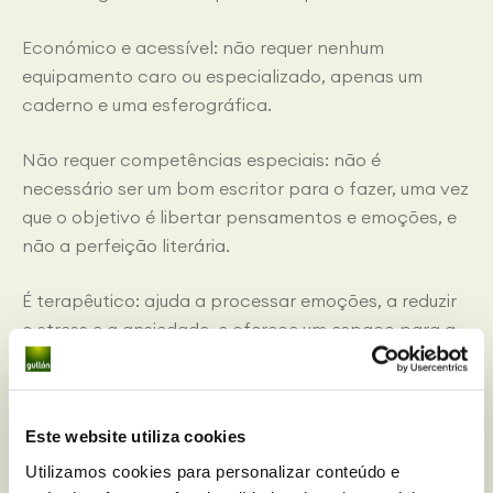
Económico e acessível: não requer nenhum
equipamento caro ou especializado, apenas um
caderno e uma esferográfica.
Não requer competências especiais: não é
necessário ser um bom escritor para o fazer, uma vez
que o objetivo é libertar pensamentos e emoções, e
não a perfeição literária.
É terapêutico: ajuda a processar emoções, a reduzir
o stress e a ansiedade, e oferece um espaço para a
reflexão e a resolução de problemas.
Motivacional: facilita a definição de metas e a
Este website utiliza cookies
procura de conquistas pessoais.
Utilizamos cookies para personalizar conteúdo e