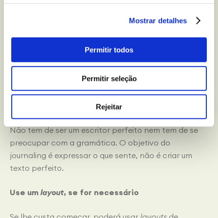
Escreva com liberdade
Mostrar detalhes
Não ponha limites a si mesmo(a). Escreva sobre o
Permitir todos
que o(a) preocupa, o que o(a) emociona ou até o que
aconteceu durante o dia. Num diário, não existem
Permitir seleção
temas incorretos.
Não tente escrever de forma perfeita
Rejeitar
Não tem de ser um escritor perfeito nem tem de se
preocupar com a gramática. O objetivo do
journaling é expressar o que sente, não é criar um
texto perfeito.
Use um
layout
, se for necessário
Se lhe custa começar, poderá usar
layouts
de