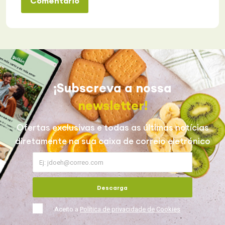
Comentário
¡Subscreva a nossa
newsletter!
Ofertas exclusivas e todas as últimas notícias
diretamente na sua caixa de correio eletrónico
Descarga
Aceito a
Política de privacidade de Cookies