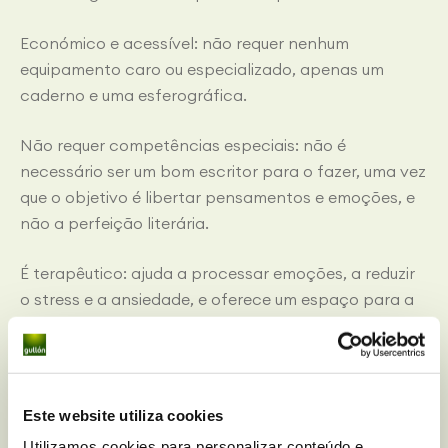
Económico e acessível: não requer nenhum
equipamento caro ou especializado, apenas um
caderno e uma esferográfica.
Não requer competências especiais: não é
necessário ser um bom escritor para o fazer, uma vez
que o objetivo é libertar pensamentos e emoções, e
não a perfeição literária.
É terapêutico: ajuda a processar emoções, a reduzir
o stress e a ansiedade, e oferece um espaço para a
reflexão e a resolução de problemas.
Motivacional: facilita a definição de metas e a
procura de conquistas pessoais.
Este website utiliza cookies
Utilizamos cookies para personalizar conteúdo e