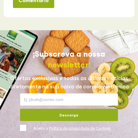
Comentário
¡Subscreva a nossa
newsletter!
Ofertas exclusivas e todas as últimas notícias
diretamente na sua caixa de correio eletrónico
Descarga
Aceito a
Política de privacidade de Cookies