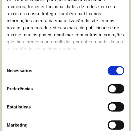
Mantém a privacidade: geralmente é uma prática
anúncios, fornecer funcionalidades de redes sociais e
pessoal que não requer a partilha da escrita com
analisar o nosso tráfego. Também partilhamos
outras pessoas, o que permite uma maior
informações acerca da sua utilização do site com os
honestidade no processo.
nossos parceiros de redes sociais, de publicidade e de
análise, que as podem combinar com outras informações
Conselhos práticos para começar a praticar
que lhes forneceu ou recolhidas por estes a partir da sua
journaling
utilização dos respetivos serviços.
Embora o
journaling
possa parecer uma prática
Seleção
intimidante no início, na verdade é bastante simples
Necessários
de
e não requer materiais complexos. Damos-lhe alguns
consentimento
conselhos práticos para começar:
Preferências
Estabeleça um horário e defina um período do dia
Estatísticas
Dedique uns minutos por dia à escrita. Pode ser no
início ou ao fim do dia, num lugar tranquilo onde
Marketing
possa estar concentrado(a).