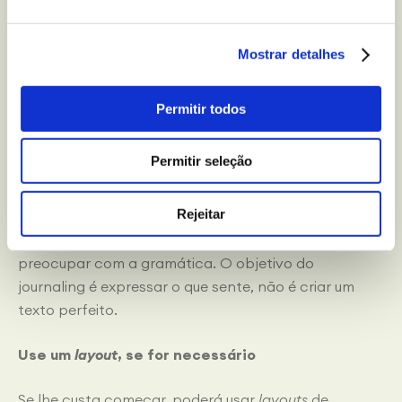
Escreva com liberdade
Mostrar detalhes
Não ponha limites a si mesmo(a). Escreva sobre o
que o(a) preocupa, o que o(a) emociona ou até o que
Permitir todos
aconteceu durante o dia. Num diário, não existem
temas incorretos.
Permitir seleção
Não tente escrever de forma perfeita
Rejeitar
Não tem de ser um escritor perfeito nem tem de se
preocupar com a gramática. O objetivo do
journaling é expressar o que sente, não é criar um
texto perfeito.
Use um
layout
, se for necessário
Se lhe custa começar, poderá usar
layouts
de