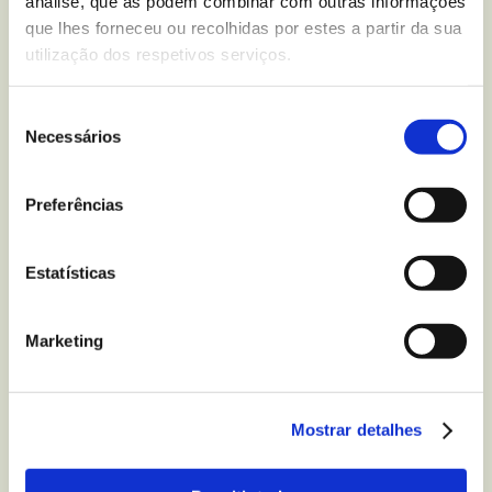
análise, que as podem combinar com outras informações
que lhes forneceu ou recolhidas por estes a partir da sua
1 tortita de arroz Gullón
utilização dos respetivos serviços.
75 g de leite em pó para cozinhar
Seleção
Necessários
de
75 g de queijo fresco para barrar
consentimento
Preferências
10 g açúcar
1 colher de sobremesa de essência de baunilha
Estatísticas
1 folha de gelatina neutra
Marketing
Fruta natural para decorar
Preparação
:
Mostrar detalhes
Antes de começar coloque a folha de gelatina em