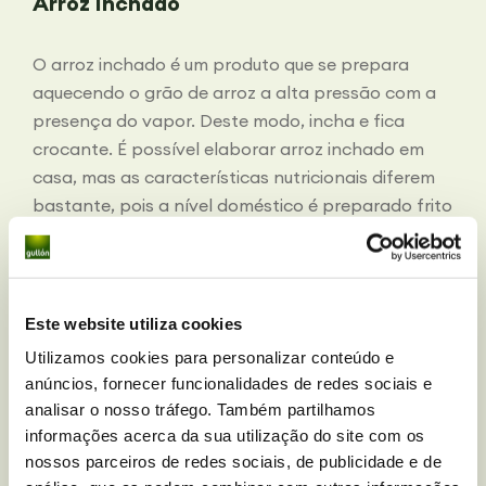
Arroz inchado
O arroz inchado é um produto que se prepara
aquecendo o grão de arroz a alta pressão com a
presença do vapor. Deste modo, incha e fica
crocante. É possível elaborar arroz inchado em
casa, mas as características nutricionais diferem
bastante, pois a nível doméstico é preparado frito
em óleo. Isso faz com que aumente em grande
proporção o teor de gorduras destas tortitas.
Alguma receita com tortitas de arroz?
Este website utiliza cookies
Utilizamos cookies para personalizar conteúdo e
Tarte de queijo com base de tortita de
anúncios, fornecer funcionalidades de redes sociais e
arroz
analisar o nosso tráfego. Também partilhamos
informações acerca da sua utilização do site com os
nossos parceiros de redes sociais, de publicidade e de
Ingredientes
: