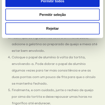
Permitir todos
água fria.
Numa panela adicione o leite em pó, o queijo fresco
Permitir seleção
para barrar e o açúcar. Aqueça a mistura em lume
brando e vá misturando ao mesmo tempo, para os
Rejeitar
ingredientes se misturarem.
Assim que os ingredientes estiverem misturados,
adicione a gelatina ao preparado de queijo e mexa até
estar bem envolvido.
Coloque o papel de alumínio à volta da tortita,
envolvendo-a. Pode dobrar o papel de alumínio
algumas vezes para ter mais consistência e une as
duas pontas com um pouco de fita para que o círculo
se mantenha fechado.
Finalmente, e com cuidado, junte o recheio de queijo
por cima da tortita e deixe repousar umas horas no
frigorífico até endurecer.