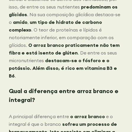
isso, de entre os seus nutrientes
predominam os
glícidos
. Na sua composição glicídica destaca-se
o
amido
,
um tipo de hidrato de carbono
complexo
. O teor de proteínas e lípidos é
notoriamente inferior, em comparação com os
glícidos.
O arroz branco praticamente não tem
fibra e está isento de glúten
. De entre os seus
micronutrientes
destacam-se o fósforo e o
potássio. Além disso, é rico em vitamina B3 e
B6
.
Qual a diferença entre arroz branco e
integral?
A principal diferença entre
o arroz branco
e o
integral é que o branco
sofreu um processo de
branqueamento. Isto consiste em eliminar a